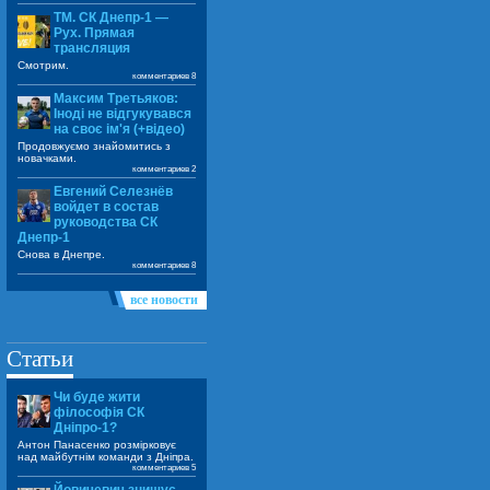
ТМ. СК Днепр-1 —
Рух. Прямая
трансляция
Смотрим.
комментариев 8
Максим Третьяков:
Іноді не відгукувався
на своє ім'я (+відео)
Продовжуємо знайомитись з
новачками.
комментариев 2
Евгений Селезнёв
войдет в состав
руководства СК
Днепр-1
Снова в Днепре.
комментариев 8
все новости
Статьи
Чи буде жити
філософія СК
Дніпро-1?
Антон Панасенко розмірковує
над майбутнім команди з Дніпра.
комментариев 5