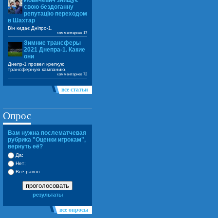
Йовичевич знищує
свою бездоганну
репутацію переходом
в Шахтар
Він кидає Дніпро-1.
комментариев 17
Зимние трансферы
2021 Днепра-1. Какие
они
Днепр-1 провел крепкую
трансферную кампанию.
комментариев 72
все статьи
Опрос
Вам нужна послематчевая
рубрика "Оценки игрокам",
вернуть её?
Да;
Нет;
Всё равно.
проголосовать
результаты
все опросы