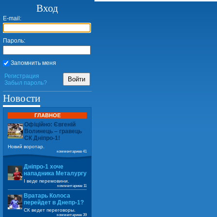
Вход
E-mail:
Пароль:
Запомнить меня
Регистрация
Войти
Забыл пароль?
Новости
ГЛАВНОЕ
Офіційно: Євгеній
Волинець – гравець
СК Дніпро-1!
Новий воротар.
комментариев 41
Дніпро-1 хоче
нападника Металургу
І веде перемовини.
комментариев 11
Вратарь Колоса
перейдет в Днепр-1?
СК ведет переговоры.
комментариев 39