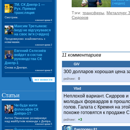
(+відео)
ТМ. СК Днепр-1 —
Рух. Прямая
Тэги:
трансферы
,
Металлург 
трансляция
Сидоров
Смотрим.
комментариев 8
Максим Третьяков:
Іноді не відгукувався
на своє ім'я (+відео)
Продовжуємо знайомитись з
новачками.
комментариев 2
Евгений Селезнёв
11 комментариев
войдет в состав
руководства СК
Днепр-1
GiV
Снова в Днепре.
300 долларов хорошая цена з
комментариев 8
0
рейтинг:
все новости
Vlad
Статьи
Неплохой вариант. Сидоров и
молодых форвардов в прошлом
Чи буде жити
голов. Галата с Кремня на это
філософія СК
похоже готовятся к продаже 
Дніпро-1?
Антон Панасенко розмірковує
+3
рейтинг:
над майбутнім команди з Дніпра.
комментариев 5
Днепровец 81