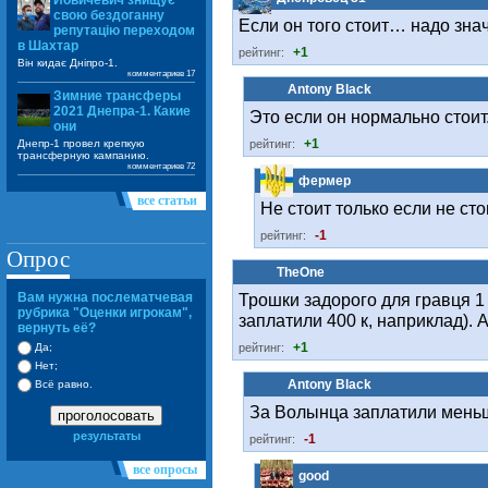
Йовичевич знищує
свою бездоганну
Если он того стоит… надо зна
репутацію переходом
в Шахтар
+1
рейтинг:
Він кидає Дніпро-1.
комментариев 17
Antony Black
Зимние трансферы
2021 Днепра-1. Какие
Это если он нормально стоит. 
они
+1
рейтинг:
Днепр-1 провел крепкую
трансферную кампанию.
комментариев 72
фермер
все статьи
Не стоит только если не стои
-1
рейтинг:
Опрос
TheOne
Трошки задорого для гравця 1 
Вам нужна послематчевая
рубрика "Оценки игрокам",
заплатили 400 к, наприклад).
вернуть её?
+1
рейтинг:
Да;
Нет;
Antony Black
Всё равно.
За Волынца заплатили меньш
проголосовать
результаты
-1
рейтинг:
все опросы
good