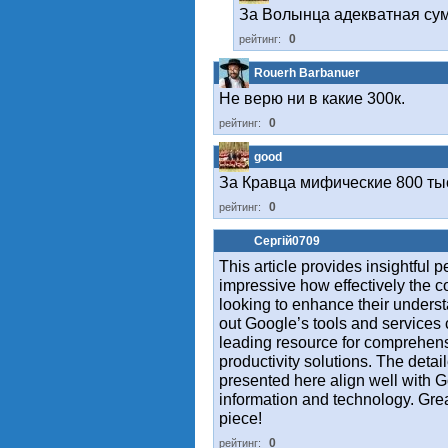
За Волынца адекватная су
0
рейтинг:
Rouerh Barbanuer
Не верю ни в какие 300к.
0
рейтинг:
good
За Кравца мифические 800 ты
0
рейтинг:
Сергій0709
This article provides insightful 
impressive how effectively the 
looking to enhance their unders
out Google’s tools and services 
leading resource for comprehens
productivity solutions. The deta
presented here align well with 
information and technology. Grea
piece!
0
рейтинг: