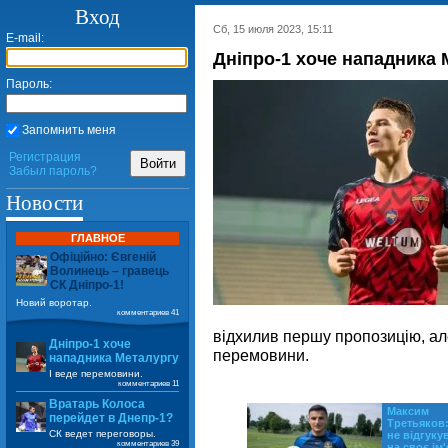
Вход
Сб, 15 июля 2023, 15:11
E-mail:
Дніпро-1 хоче нападника 
Пароль:
Запомнить меня
Регистрация
Войти
Забыл пароль?
Новости
ГЛАВНОЕ
Офіційно: Євгеній
Волинець – гравець
СК Дніпро-1!
Новий воротар.
комментариев 41
відхилив першу пропозицію, а
Дніпро-1 хоче
перемовини.
нападника Металургу
І веде перемовини.
комментариев 11
Вратарь Колоса
Максим
перейдет в Днепр-1?
Третьяков:
СК ведет переговоры.
не відгуку
комментариев 39
на своє ім'