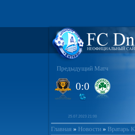
Предыдущий Матч
0:0
25.07.2023 21:00
Главная
»
Новости
»
Вратарь К