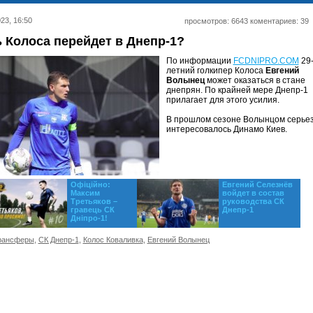
23, 16:50
просмотров: 6643 коментариев: 39
 Колоса перейдет в Днепр-1?
По информации
FCDNIPRO.COM
29
летний голкипер Колоса
Евгений
Волынец
может оказаться в стане
днепрян. По крайней мере Днепр-1
прилагает для этого усилия.
В прошлом сезоне Волынцом серье
интересовалось Динамо Киев.
Офіційно:
Евгений Селезнёв
Максим
войдет в состав
Третьяков –
руководства СК
гравець СК
Днепр-1
Дніпро-1!
рансферы
,
СК Днепр-1
,
Колос Коваливка
,
Евгений Волынец