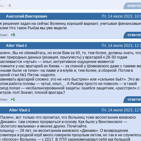
-5
ответи
инг:
Анатолий Викторович
Пт, 14 июля 2023, 10:
я решения задач на сейчас Волинец хороший вариант, учитывая финансовые
алии.Что такое Рыбак мы уже видели.
+5
ответи
йтинг:
Alter Vlad-1
Пт, 14 июля 2023, 12:
алич», Вы не обижайтесь, но если Вам за 40, то, тем более, должны знать, чт
оме природных данных (реакция, прыгучесть) у вратарей к 28-30 годам
капливается «чутьё» — опыт, интуитивное ощущение момента!
помните у нас вратарей из Киева — за спиной у Шовковского даже с такими ж
нными были «в тени»- на лавке и в клубе и, тем более, в сборной. Потом в
орной стал №1 Пятов- надолго.
авнивать вратарей сложно: это не «кто быстрее» или «сильнее бьёт». Это во
огом работа головы — чутьё, опыт,… А Рыбаку просто не повезло — в такой
риод попал — несбалансированной защиты: ошибся защитник, «расстрел» с 
метров -гол! Значит, плохой вратарь?
+1
ответи
йтинг:
Alter Vlad-1
Пт, 14 июля 2023, 12:
Палич», вот только что прочитал, что Волынец тоже воспитанник киевского
Динамо»: там сложно прорваться в основу. Как было у Венглинского —
Золотого мальчика» и многих других. Почитайте.
олынцу — 29 лет, он воспитанник киевского «Динамо». О возвращении
олкипера в родной клуб много говорили прошлым летом, но так и не случилось
 «Колосе» Волынец — с 2017. В УПЛ зарекомендовал себя как большой