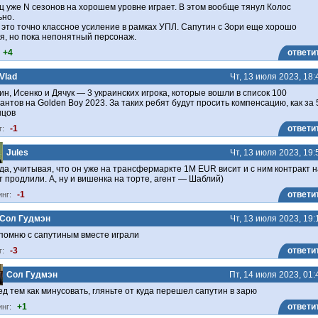
 уже N сезонов на хорошем уровне играет. В этом вообще тянул Колос
но.
 это точно классное усиление в рамках УПЛ. Сапутин с Зори еще хорошо
я, но пока непонятный персонаж.
+4
ответи
Vlad
Чт, 13 июля 2023, 18:
н, Исенко и Дячук — 3 украинских игрока, которые вошли в список 100
нтов на Golden Boy 2023. За таких ребят будут просить компенсацию, как за 
цов
-1
ответи
г:
Jules
Чт, 13 июля 2023, 19:
да, учитывая, что он уже на трансфермаркте 1M EUR висит и с ним контракт н
т продлили. А, ну и вишенка на торте, агент — Шаблий)
-1
ответи
инг:
Сол Гудмэн
Чт, 13 июля 2023, 19:
омню с сапутиным вместе играли
-3
ответи
г:
Сол Гудмэн
Пт, 14 июля 2023, 01:
д тем как минусовать, гляньте от куда перешел сапутин в зарю
+1
ответи
инг: