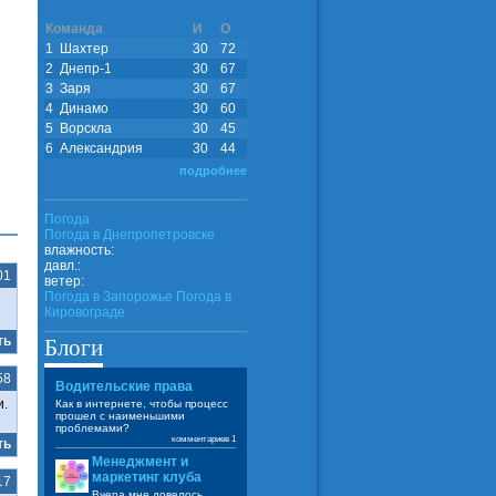
Команда
И
О
1
Шахтер
30
72
2
Днепр-1
30
67
3
Заря
30
67
4
Динамо
30
60
5
Ворскла
30
45
6
Александрия
30
44
подробнее
Погода
Погода в
Днепропетровске
влажность:
давл.:
01
ветер:
Погода в Запорожье
Погода в
Кировограде
ть
Блоги
58
Водительские права
и.
Как в интернете, чтобы процесс
прошел с наименьшими
проблемами?
комментариев 1
ть
Менеджмент и
маркетинг клуба
17
Вчера мне довелось