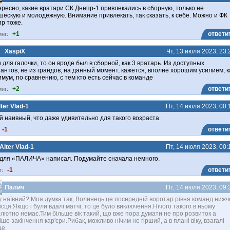
ресно, какие вратари СК Днепр-1 привлекались в сборную, только не
ескую и молодёжную. Внимание привлекать, так сказать, к себе. Можно и ФК
р тоже.
+1
ответи
инг:
XaspiX
Чт, 13 июля 2023, 23:
 для галочки, то он вроде был в сборной, как 3 вратарь. Из доступных
антов, не из грандов, на данный момент, кажется, вполне хорошим усилием, к
мум, по сравнению, с тем кто есть сейчас в команде
+2
ответи
инг:
ter Vlad-1
Пт, 14 июля 2023, 00:
й наивный, что даже удивительно для такого возраста.
-1
ответи
Alter Vlad-1
Пт, 14 июля 2023, 00:
 для «ПАЛИЧА» написал. Подумайте сначала немного.
-1
ответи
г:
Палич
Пт, 14 июля 2023, 09:
 наївний? Моя думка так, Волинець це посередній воротар рівня команд нижч
ісця.Якщо і були вдалі матчі, то це було виключення.Нічого такого в ньому
лютно немає.Тим більше вік такий, що вже пора думати не про розвиток а
іше закінчення кар'єри.Рибак, можливо нічим не гірший, а в плані віку, взагалі
е.