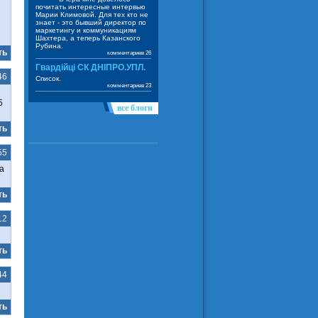
почитать интересные интервью
Марии Климовой. Для тех кто не
знает - это бывший директор по
маркетингу и коммуникациям
Шахтера, а теперь Казанского
Рубина.
ть
комментариев 26
Гвардійці СК ДНІПРО.УПЛ.
46
Список.
комментариев 23
5
все блоги
ть
55
а
ть
12
ть
44
ть