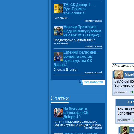
ТМ. СК Днепр-1 —
Рух. Прямая
трансляция
Смотрим.
комментариев 8
Максим Третьяков:
Іноді не відгукувався
на своє ім'я (+відео)
Продовжуємо знайомитись з
новачками.
комментариев 2
Евгений Селезнёв
войдет в состав
руководства СК
Днепр-1
39 коммент
Снова в Днепре.
комментариев 8
Migel
Было бы фе
все новости
Запомнилось
+1
рейтинг:
Статьи
Ва
Чи буде жити
Как ни ст
філософія СК
Вспомнит
Дніпро-1?
рейтинг:
Антон Панасенко розмірковує
над майбутнім команди з Дніпра.
комментариев 5
J