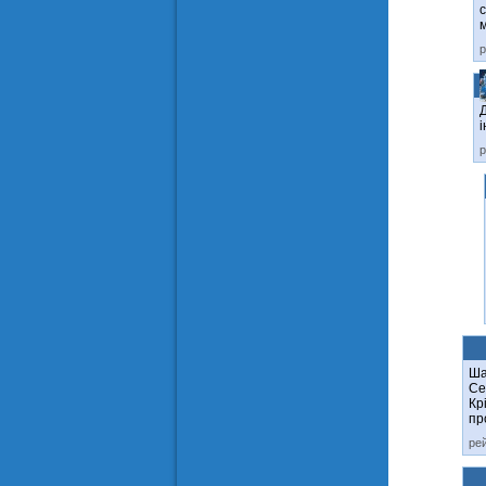
с
м
р
Д
і
р
Ша
Се
Кр
пр
ре