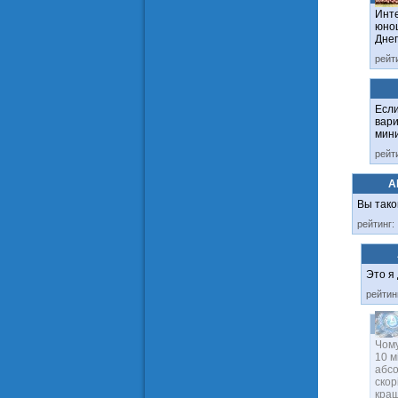
Инте
юнош
Днеп
рейт
Если
вари
мини
рейт
Al
Вы тако
рейтинг:
Это я
рейтин
Чому
10 м
абсо
скор
кращ