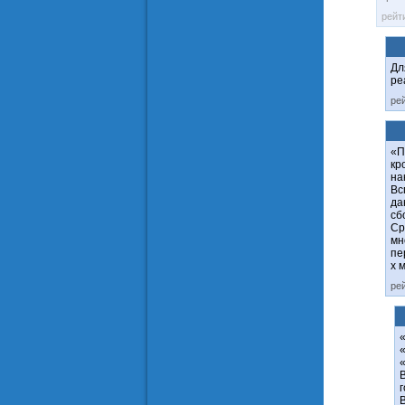
рейт
Дл
ре
ре
«П
кр
на
Вс
да
сб
Ср
мн
пе
х 
ре
«
«
«
В
г
В