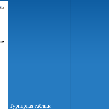
-
зно
Турнирная таблица