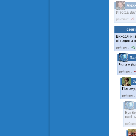
Alex
И тогда Ва
-9
рейтинг:
сергі
Виходячи із
він один з 
+5
рейтинг:
Па
Чого ж йо
-
рейтинг:
J
Потому,
рейтинг:
Був би
навіть
рейтин