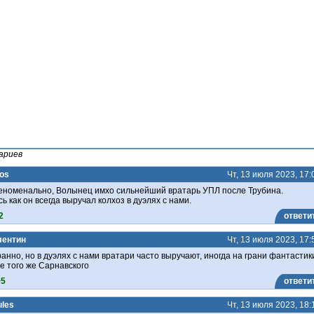
ариев
os
Чт, 13 июля 2023, 17:
номенально, Волынец имхо сильнейший вратарь УПЛ после Трубина.
 как он всегда выручал колхоз в дуэлях с нами.
2
ответи
лентин
Чт, 13 июля 2023, 17:
ранно, но в дуэлях с нами вратари часто выручают, иногда на грани фантастик
е того же Сарнавского
+5
ответи
ules
Чт, 13 июля 2023, 18: