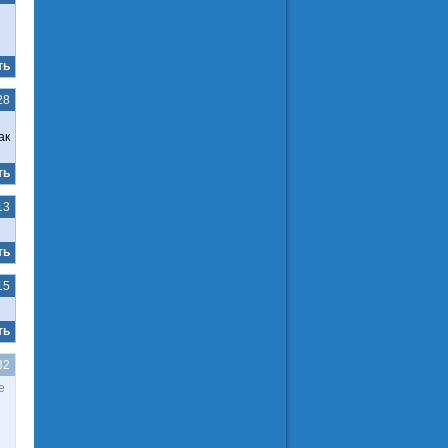
ть
28
ак
ть
13
ть
15
ть
32
е