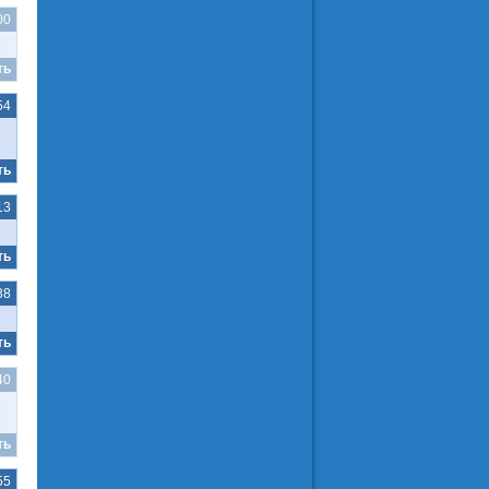
00
ть
54
ть
13
ть
38
ть
40
ть
55