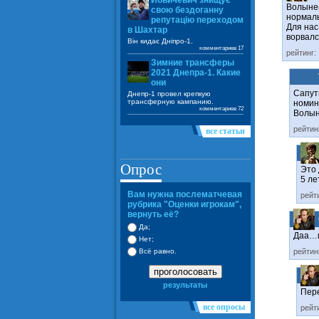
Йовичевич знищує
Волынец
свою бездоганну
нормаль
репутацію переходом
Для нас
в Шахтар
ворвалс
Він кидає Дніпро-1.
комментариев 17
рейтинг:
Зимние трансферы
2021 Днепра-1. Какие
они
Сапути
Днепр-1 провел крепкую
трансферную кампанию.
номина
комментариев 72
Волын
рейтин
все статьи
Опрос
Это 
5 ле
Вам нужна послематчевая
рейт
рубрика "Оценки игрокам",
вернуть её?
Да;
Даа…п
Нет;
рейтин
Всё равно.
проголосовать
результаты
Пере
все опросы
рейт