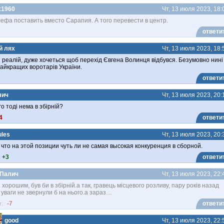
x1960
Чт, 13 июля 2023, 18:
лефа поставить вместо Сарапия. А того перевести в центр.
ответи
й лях
Чт, 13 июля 2023, 18:
 реалій, дуже хочеться щоб перехід Євгена Волинця відбувся. Безумовно нині
найкращих воротарів України.
ответи
лич
Чт, 13 июля 2023, 20:
го тоді нема в збірній?
4
ответи
ules
Чт, 13 июля 2023, 20:
 что на этой позиции чуть ли не самая высокая конкуренция в сборной.
+3
ответи
Палич
Чт, 13 июля 2023, 22:
 хорошим, був би в збірній.а так, гравець місцевого розливу, пару років назад
 уваги не звернули б на нього.а зараз…
-7
ответи
г:
good
Чт, 13 июля 2023, 22: