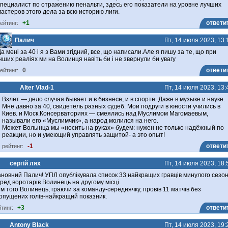
пециалист по отражению пенальти, здесь его показатели на уровне лучших
астеров этого дела за всю историю лиги.
+1
ответи
ейтинг:
Палич
Пт, 14 июля 2023, 13:
а мені за 40 і я з Вами згідний, все, що написали.Але я пишу за те, що при
нших реаліях ми на Волинця навіть би і не звернули би увагу
0
ответи
ейтинг:
Alter Vlad-1
Пт, 14 июля 2023, 13:
Взлёт — дело случая бывает и в бизнесе, и в спорте. Даже в музыке и науке.
Мне давно за 40, свидетель разных судеб. Мои подруги в юности учились в
Киев. и Моск.Консерваториях — смеялись над Муслимом Магомаевым,
называли его «Муслимчик», а народ молился на него.
Может Волынца мы «носить на руках» будем: нужен не только надёжный по
реакции, но и умеющий управлять защитой- а это опыт!
-1
ответи
рейтинг:
сергій лях
Пт, 14 июля 2023, 18:
новний Палич! УПЛ опублікувала список 33 найкращих гравців минулого сезон
ред воротарів Волинець на другому місці.
ім того Волинець, граючи за команду-середнячку, провів 11 матчів без
опущених голів-найкращий показник.
+3
ответи
йтинг:
Antony Black
Пт, 14 июля 2023, 19: