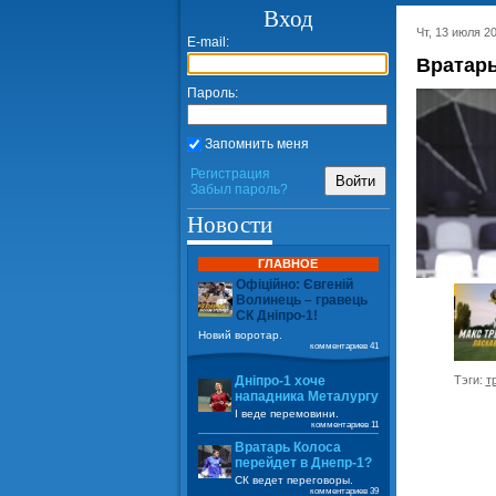
Вход
Чт, 13 июля 20
E-mail:
Вратарь
Пароль:
Запомнить меня
Регистрация
Войти
Забыл пароль?
Новости
ГЛАВНОЕ
Офіційно: Євгеній
Волинець – гравець
СК Дніпро-1!
Новий воротар.
комментариев 41
Тэги:
т
Дніпро-1 хоче
нападника Металургу
І веде перемовини.
комментариев 11
Вратарь Колоса
перейдет в Днепр-1?
СК ведет переговоры.
комментариев 39