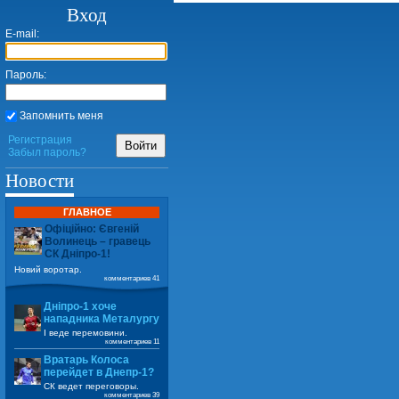
Вход
E-mail:
Пароль:
Запомнить меня
Регистрация
Войти
Забыл пароль?
Новости
ГЛАВНОЕ
Офіційно: Євгеній
Волинець – гравець
СК Дніпро-1!
Новий воротар.
комментариев 41
Дніпро-1 хоче
нападника Металургу
І веде перемовини.
комментариев 11
Вратарь Колоса
перейдет в Днепр-1?
СК ведет переговоры.
комментариев 39