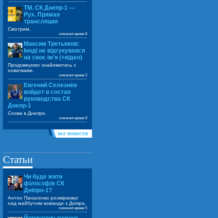
ТМ. СК Днепр-1 —
Рух. Прямая
трансляция
Смотрим.
комментариев 8
Максим Третьяков:
Іноді не відгукувався
на своє ім'я (+відео)
Продовжуємо знайомитись з
новачками.
комментариев 2
Евгений Селезнёв
войдет в состав
руководства СК
Днепр-1
Снова в Днепре.
комментариев 8
все новости
Статьи
Чи буде жити
філософія СК
Дніпро-1?
Антон Панасенко розмірковує
над майбутнім команди з Дніпра.
комментариев 5