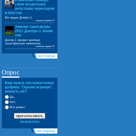
Йовичевич знищує
свою бездоганну
репутацію переходом
в Шахтар
Він кидає Дніпро-1.
комментариев 17
Зимние трансферы
2021 Днепра-1. Какие
они
Днепр-1 провел крепкую
трансферную кампанию.
комментариев 72
все статьи
Опрос
Вам нужна послематчевая
рубрика "Оценки игрокам",
вернуть её?
Да;
Нет;
Всё равно.
проголосовать
результаты
все опросы