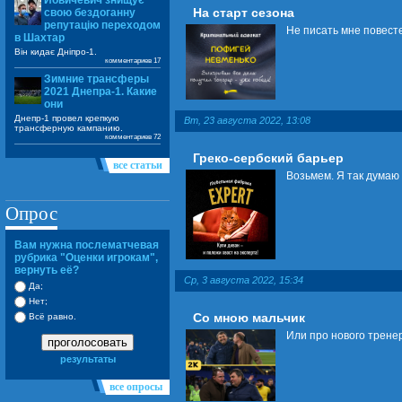
Йовичевич знищує
На старт сезона
свою бездоганну
репутацію переходом
Не писать мне повесте
в Шахтар
Він кидає Дніпро-1.
комментариев 17
Зимние трансферы
2021 Днепра-1. Какие
они
Днепр-1 провел крепкую
Вт, 23 августа 2022, 13:08
трансферную кампанию.
комментариев 72
Греко-сербский барьер
все статьи
Возьмем. Я так думаю
Опрос
Вам нужна послематчевая
рубрика "Оценки игрокам",
вернуть её?
Ср, 3 августа 2022, 15:34
Да;
Нет;
Со мною мальчик
Всё равно.
Или про нового трене
проголосовать
результаты
все опросы