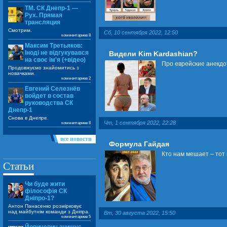
ТМ. СК Днепр-1 —
Рух. Прямая
трансляция
Смотрим.
Сб, 10 сентября 2022, 12:50
комментариев 8
Максим Третьяков:
Іноді не відгукувався
Видели Kim Kardashian?
на своє ім'я (+відео)
Про еврейские анекдо
Продовжуємо знайомитись з
новачками.
комментариев 2
Евгений Селезнёв
войдет в состав
руководства СК
Днепр-1
Снова в Днепре.
Чт, 1 сентября 2022, 22:28
комментариев 8
все новости
Формула Гайдая
Кто нам мешает – тот
Статьи
Чи буде жити
філософія СК
Дніпро-1?
Антон Панасенко розмірковує
над майбутнім команди з Дніпра.
Вт, 30 августа 2022, 15:50
комментариев 5