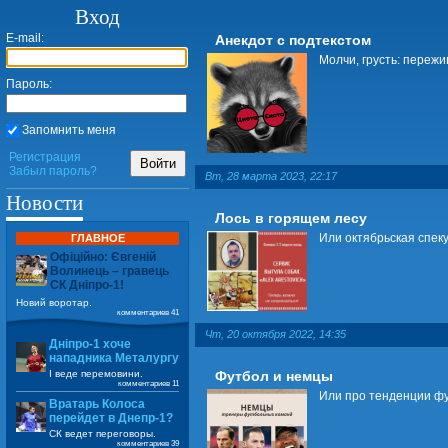
Вход
E-mail:
Анекдот с подтекстом
Молчи, грусть: пережи
Пароль:
Запомнить меня
Регистрация
Войти
Забыл пароль?
Вт, 28 марта 2023, 22:17
Новости
Лось в горящем лесу
Или октябрьская спек
ГЛАВНОЕ
Офіційно: Євгеній
Волинець – гравець
СК Дніпро-1!
Новий воротар.
комментариев 41
Чт, 20 октября 2022, 14:35
Дніпро-1 хоче
нападника Металургу
Футбол и немцы
І веде перемовини.
комментариев 11
Или про тенденции ф
Вратарь Колоса
перейдет в Днепр-1?
СК ведет переговоры.
комментариев 39