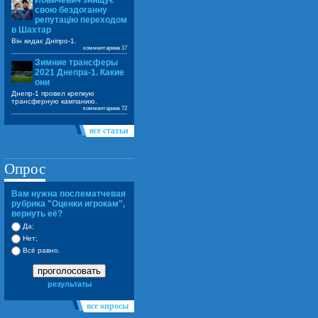
Йовичевич знищує
свою бездоганну
репутацію переходом
в Шахтар
Він кидає Дніпро-1.
комментариев 17
Зимние трансферы
2021 Днепра-1. Какие
они
Днепр-1 провел крепкую
трансферную кампанию.
комментариев 72
все статьи
Опрос
Вам нужна послематчевая
рубрика "Оценки игрокам",
вернуть её?
Да;
Нет;
Всё равно.
проголосовать
результаты
все опросы