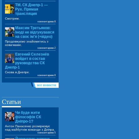
ТМ. СК Днепр-1 —
Рух. Прямая
трансляция
Смотрим.
комментариев 8
Максим Третьяков:
Іноді не відгукувався
на своє ім'я (+відео)
Продовжуємо знайомитись з
новачками.
комментариев 2
Евгений Селезнёв
войдет в состав
руководства СК
Днепр-1
Снова в Днепре.
комментариев 8
все новости
Статьи
Чи буде жити
філософія СК
Дніпро-1?
Антон Панасенко розмірковує
над майбутнім команди з Дніпра.
комментариев 5