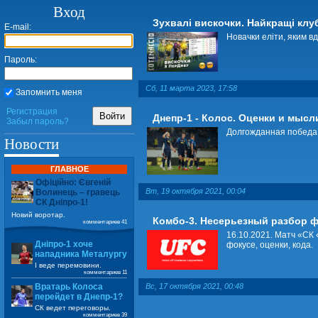
Вход
Зухвалі вискочки. Найкращі клуб
E-mail:
Новачки еліти, яким вд
Пароль:
Сб, 11 марта 2023, 17:58
Запомнить меня
Регистрация
Войти
Днепр-1 - Колос. Оценки и мысл
Забыл пароль?
Долгожданная победа
Новости
ГЛАВНОЕ
Офіційно: Євгеній
Вт, 19 октября 2021, 00:04
Волинець – гравець
СК Дніпро-1!
Новий воротар.
Комбо-3. Несерьезный разбор 
комментариев 41
16.10.2021. Матч «СК 
Дніпро-1 хоче
фокусе, оценки, кода.
нападника Металургу
І веде перемовини.
комментариев 11
Вс, 17 октября 2021, 00:48
Вратарь Колоса
перейдет в Днепр-1?
СК ведет переговоры.
комментариев 39