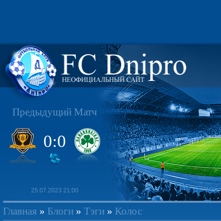
Предыдущий Матч
0:0
25.07.2023 21:00
Главная
»
Блоги
»
Тэги
»
Колос