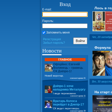
Вход
Лось в г
E-mail:
Пароль:
Запомнить меня
Чт, 20 октября
Регистрация
Войти
Забыл пароль?
Формула 
Новости
ГЛАВНОЕ
Офіційно: Євгеній
Волинець – гравець
СК Дніпро-1!
Новий воротар.
комментариев 41
Вт, 30 августа
Дніпро-1 хоче
нападника Металургу
На старт 
І веде перемовини.
комментариев 11
Вратарь Колоса
перейдет в Днепр-1?
СК ведет переговоры.
комментариев 39