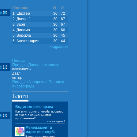
Команда
И
О
е
(
0
)
1
Шахтер
30
72
2
Днепр-1
30
67
3
Заря
30
67
4
Динамо
30
60
5
Ворскла
30
45
6
Александрия
30
44
подробнее
Погода
Погода в
Днепропетровске
е
(
1
)
влажность:
давл.:
ветер:
Погода в Запорожье
Погода в
Кировограде
Блоги
Водительские права
Как в интернете, чтобы процесс
е
(
3
)
прошел с наименьшими
проблемами?
комментариев 1
Менеджмент и
маркетинг клуба
Вчера мне довелось