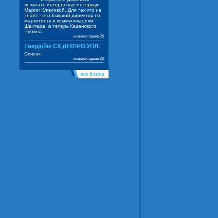
почитать интересные интервью
Марии Климовой. Для тех кто не
знает - это бывший директор по
маркетингу и коммуникациям
Шахтера, а теперь Казанского
Рубина.
комментариев 26
Гвардійці СК ДНІПРО.УПЛ.
Список.
комментариев 23
все блоги