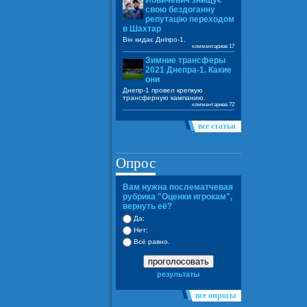
Йовичевич знищує
свою бездоганну
репутацію переходом
в Шахтар
Він кидає Дніпро-1.
комментариев 17
Зимние трансферы
2021 Днепра-1. Какие
они
Днепр-1 провел крепкую
трансферную кампанию.
комментариев 72
все статьи
Опрос
Вам нужна послематчевая
рубрика "Оценки игрокам",
вернуть её?
Да;
Нет;
Всё равно.
проголосовать
результаты
все опросы