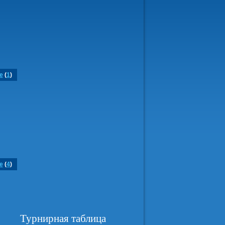
е
(
1
)
е
(
4
)
Турнирная таблица