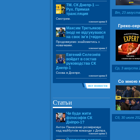
ТМ. СК Днепр-1 —
Рух. Прямая
Вт, 23 августа
трансляция
Смотрим.
комментариев 8
Греко-се
Максим Третьяков:
Іноді не відгукувався
на своє ім'я (+відео)
Продовжуємо знайомитись з
новачками.
комментариев 2
Евгений Селезнёв
войдет в состав
руководства СК
Днепр-1
Ср, 3 августа 2
Снова в Днепре.
комментариев 8
Со мною 
все новости
Статьи
Чи буде жити
Сб, 30 июля 202
філософія СК
Дніпро-1?
Антон Панасенко розмірковує
над майбутнім команди з Дніпра.
комментариев 5