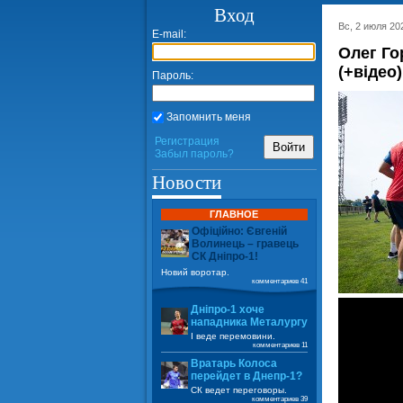
Вход
Вс, 2 июля 20
E-mail:
Олег Го
(+відео)
Пароль:
Запомнить меня
Регистрация
Войти
Забыл пароль?
Новости
ГЛАВНОЕ
Офіційно: Євгеній
Волинець – гравець
СК Дніпро-1!
Новий воротар.
комментариев 41
Дніпро-1 хоче
нападника Металургу
І веде перемовини.
комментариев 11
Вратарь Колоса
перейдет в Днепр-1?
СК ведет переговоры.
комментариев 39