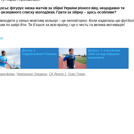
осьє фігурує низка матчів за збірні України різного віку, нещодавно ти
 резервного списку молодіжки. Грати за збірну – щось особливе?
 виходити у синьо-жовтому кольорі – це неповторно. Коли надягаєш цю футбол
и по шкірі йти. Ти б’єшся за всю країну, і це є честь та велика мотивація!
ua
Днепр-1
Дніпро-1 поповнив
подписывает Горина
свій склад першим
новачком
рансферы
,
Чемпионат Украины
,
СК Днепр-1
,
Олег Горин