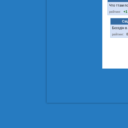
Что ттам п
+1
рейтинг:
Сві
Бєсєдін в
рейтинг: