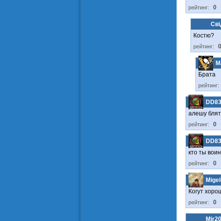
0
рейтинг:
Сві
Костю?
рейтинг:
M
Брата
рейтинг:
DD8
алешу блят
0
рейтинг:
DD8
кто ты воин
0
рейтинг:
Migel
Когут хорош
0
рейтинг:
Mir2