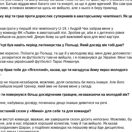
ол. Батько віддав мені багато сил та енергії, за що я дуже вдячний. Він сам гра
ливо, в певних моментах щось не вийшло, але з нього я беру приклад.
ому віці ти грав проти дорослих суперників в аматорському чемпіонаті. Як ц
инав грати у першій лізі чемпіонату U-19, і Андрій Чих забрав мене у
 команду ФК «Львів» в аматорській лізі. Зробив це, аби я з дитячого рівня
йшов на дорослий. Дякую йому за цей важливий крок для моєї кар’єри.
р’єрі був навіть період легіонерства у Польщі. Який досвід він тобі дав?
же корисно. Поїхати до Польщі, та ще й у молодому віці, мені дуже допомогло 
к, розкритися як футболісту там не вийшло, і я повернувся до України. Мені та
гав наш український футболіст Тарас Романчук.
ер брав тебе до «Ягеллонії», казав, що ти нагадуєш йому якраз молодого
…
р не пішов незабаром, можливо, доля склалась би якось інакше. Але його
рийшов інший тренер, який вже не бачив мене у складі.
и ти повернувся більш досвідченим гравцем, незважаючи на молодий вік?
лине, набуваєш досвіду, починаєш дещо інакше дивитися на речі.
 останній сезон у «Минаї» для себе та для команди?
и виступ команди, вважаю, ми завершили сезон досить непогано. Можливо, бу
ння, але в нас зібрався хороший колектив, тому й так вийшло. Як казав
огданович Шаран, у подібних командах на першому місці йде дисципліна.
тут якраз і проявилася.