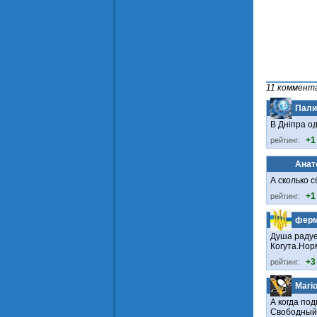
11 коммент
Пали
В Дніпра о
+1
рейтинг:
Анат
А сколько 
+1
рейтинг:
фер
Душа радуе
Когута.Норм
+3
рейтинг:
Mari
А когда по
Свободный