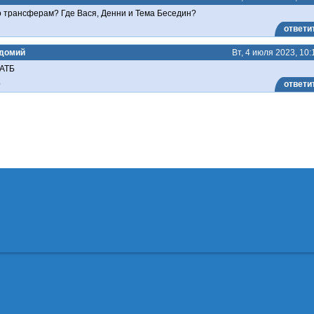
о трансферам? Где Вася, Денни и Тема Беседин?
ответи
домий
Вт, 4 июля 2023, 10:
 АТБ
0
ответи