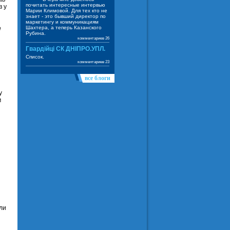
почитать интересные интервью
в у
Марии Климовой. Для тех кто не
знает - это бывший директор по
маркетингу и коммуникациям
е
Шахтера, а теперь Казанского
Рубина.
комментариев 26
Гвардійці СК ДНІПРО.УПЛ.
Список.
комментариев 23
все блоги
у
м
ли