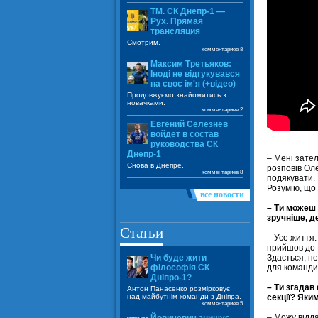
ТМ. СК Днепр-1 —
Рух. Прямая
трансляция
Смотрим.
комментариев 8
Максим Третьяков:
Іноді не відгукувався
на своє ім'я (+відео)
Продовжуємо знайомитись з
новачками.
комментариев 2
Евгений Селезнёв
войдет в состав
руководства СК
Днепр-1
– Мені зате
Снова в Днепре.
розповів Оле
комментариев 8
подякувати. 
Розумію, що 
все новости
– Ти можеш 
зручніше, 
Статьи
– Усе життя:
прийшов до 
Здається, не
Чи буде жити
для команди,
філософія СК
Дніпро-1?
– Ти згадав
Антон Панасенко розмірковує
секції? Яки
над майбутнім команди з Дніпра.
комментариев 5
– Можу відда