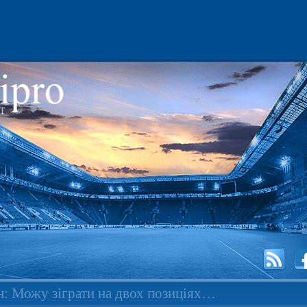
н: Можу зіграти на двох позиціях…