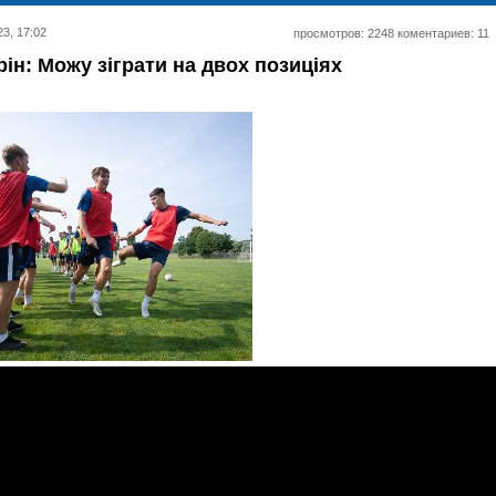
23, 17:02
просмотров: 2248 коментариев: 11
рін: Можу зіграти на двох позиціях