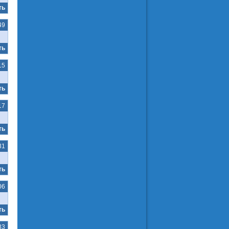
ть
49
ть
15
ть
17
ть
31
ть
06
ть
33