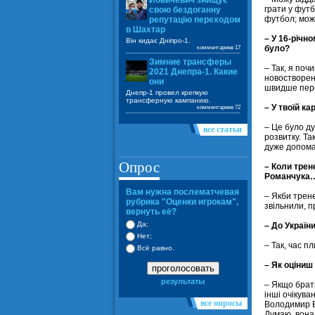
Йовичевич знищує
грати у футб
свою бездоганну
футбол; мож
репутацію переходом
в Шахтар
– У 16-річн
Він кидає Дніпро-1.
було?
комментариев 17
Зимние трансферы
– Так, я поч
2021 Днепра-1. Какие
новостворену
они
швидше пере
Днепр-1 провел крепкую
трансферную кампанию.
– У твоїй ка
комментариев 72
– Це було ду
все статьи
розвитку. Та
дуже допома
Опрос
– Коли трен
Романчука
Вам нужна послематчевая
– Якби трене
рубрика "Оценки игрокам",
звільнили, п
вернуть её?
Да;
– До Україн
Нет;
– Так, час п
Всё равно.
– Як оціниш
проголосовать
результаты
– Якщо брат
інші очікува
все опросы
Володимир Б
Думаю, вона 