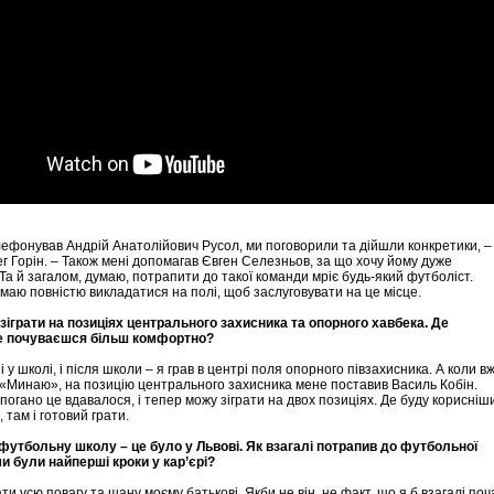
лефонував Андрій Анатолійович Русол, ми поговорили та дійшли конкретики, –
г Горін. – Також мені допомагав Євген Селезньов, за що хочу йому дуже
Та й загалом, думаю, потрапити до такої команди мріє будь-який футболіст.
маю повністю викладатися на полі, щоб заслуговувати на це місце.
зіграти на позиціях центрального захисника та опорного хавбека. Де
де почуваєшся більш комфортно?
 і у школі, і після школи – я грав в центрі поля опорного півзахисника. А коли в
«Минаю», на позицію центрального захисника мене поставив Василь Кобін.
погано це вдавалося, і тепер можу зіграти на двох позиціях. Де буду корисніш
 там і готовий грати.
 футбольну школу – це було у Львові. Як взагалі потрапив до футбольної
ми були найперші кроки у кар’єрі?
ти усю повагу та шану моєму батькові. Якби не він, не факт, що я б взагалі поч