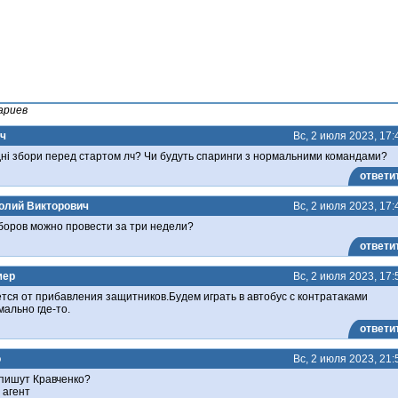
ариев
ч
Вс, 2 июля 2023, 17:
дні збори перед стартом лч? Чи будуть спаринги з нормальними командами?
ответи
олий Викторович
Вс, 2 июля 2023, 17:
сборов можно провести за три недели?
ответи
мер
Вс, 2 июля 2023, 17:
тся от прибавления защитников.Будем играть в автобус с контратаками
ально где-то.
ответи
o
Вс, 2 июля 2023, 21:
дпишут Кравченко?
 агент