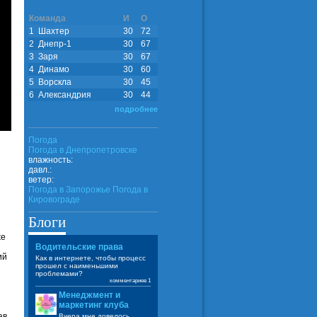
Команда
И
О
1
Шахтер
30
72
2
Днепр-1
30
67
3
Заря
30
67
4
Динамо
30
60
5
Ворскла
30
45
6
Александрия
30
44
подробнее
Погода
Погода в
Днепропетровске
влажность:
давл.:
ветер:
Погода в Запорожье
Погода в
Кировограде
Блоги
же
Водительские права
ий
Как в интернете, чтобы процесс
прошел с наименьшими
проблемами?
комментариев 1
Менеджмент и
маркетинг клуба
ав
Вчера мне довелось