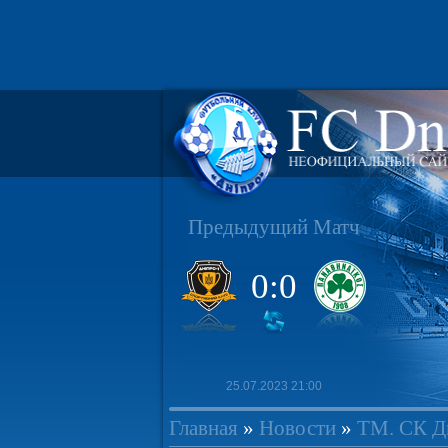
Предыдущий Матч
0:0
25.07.2023 21:00
Главная
»
Новости
»
ТМ. СК Д