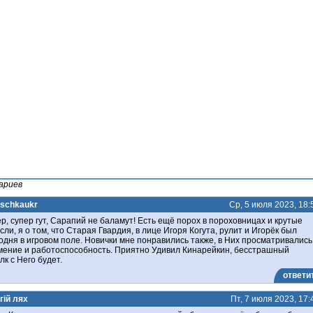
ариев
eschkaukr
Ср, 5 июля 2023, 18:
р, супер гут, Сарапий не баламут! Есть ещё порох в пороховницах и крутые
сли, я о том, что Старая Гвардия, в лице Игоря Когута, рулит и Игорёк был
одня в игровом поле. Новички мне понравились также, в Них просматривались
мение и работоспособность. Приятно Удивил Кинарейкин, бесстрашный
лк с Него будет.
ответи
гій лях
Пт, 7 июля 2023, 17: