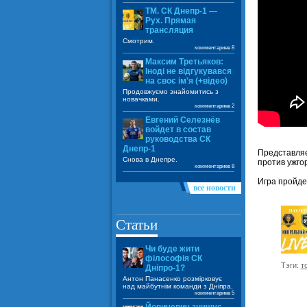
ТМ. СК Днепр-1 —
Рух. Прямая
трансляция
Смотрим.
комментариев 8
Максим Третьяков:
Іноді не відгукувався
на своє ім'я (+відео)
Продовжуємо знайомитись з
новачками.
комментариев 2
Евгений Селезнёв
войдет в состав
руководства СК
Днепр-1
Представляе
Снова в Днепре.
против ужго
комментариев 8
Игра пройдет
все новости
Статьи
Чи буде жити
філософія СК
Тэги:
т
Дніпро-1?
Антон Панасенко розмірковує
над майбутнім команди з Дніпра.
комментариев 5