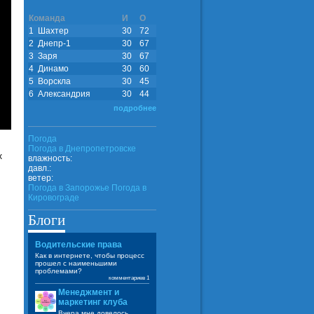
Команда
И
О
1
Шахтер
30
72
2
Днепр-1
30
67
3
Заря
30
67
4
Динамо
30
60
5
Ворскла
30
45
6
Александрия
30
44
подробнее
Погода
Погода в
Днепропетровске
х
влажность:
давл.:
ветер:
Погода в Запорожье
Погода в
Кировограде
Блоги
Водительские права
Как в интернете, чтобы процесс
прошел с наименьшими
проблемами?
комментариев 1
Менеджмент и
маркетинг клуба
Вчера мне довелось