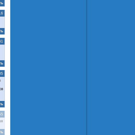
ть
16
ть
41
ть
05
н
єв
ть
55
ря
ть