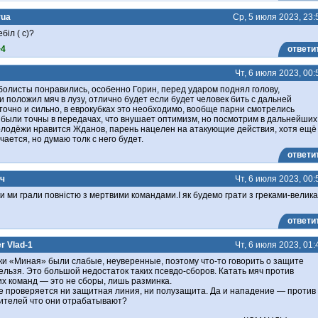
rua
Ср, 5 июля 2023, 23:
ебіл ( с)?
+4
ответи
Чт, 6 июля 2023, 00:
олисты понравились, особенно Горин, перед ударом поднял голову,
 положил мяч в лузу, отлично будет если будет человек бить с дальней
точно и сильно, в еврокубках это необходимо, вообще парни смотрелись
 были точны в передачах, что внушает оптимизм, но посмотрим в дальнейших
олодёжи нравится Жданов, парень нацелен на атакующие действия, хотя ещё
чается, но думаю толк с него будет.
ответи
ч
Чт, 6 июля 2023, 00:
и ми грали повністю з мертвими командами.І як будемо грати з греками-велика
ответи
er Vlad-1
Чт, 6 июля 2023, 01:
ки «Миная» были слабые, неуверенные, поэтому что-то говорить о защите
льзя. Это большой недостаток таких псевдо-сборов. Катать мяч против
х команд — это не сборы, лишь разминка.
е проверяется ни защитная линия, ни полузащита. Да и нападение — против
ителей что они отрабатывают?