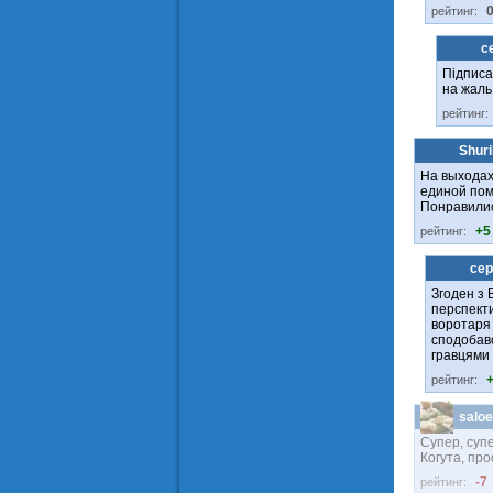
рейтинг:
с
Підписа
на жаль
рейтинг:
Shuri
На выходах
единой пома
Понравилис
+5
рейтинг:
сер
Згоден з 
перспект
воротаря 
сподобавс
гравцями 
рейтинг:
salo
Супер, супе
Когута, пр
-7
рейтинг: