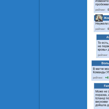
Извините,
пробежки 
рейтинг:
Жо
Неужели в
рейтинг:
Al
То-есть
не перв
кровь» 
рейтинг:
Вол
В матче мо
Команды УП
+4
рейтинг:
Fan
Може не з
поразка, 
Іспанці п
висновки 
дойшла до