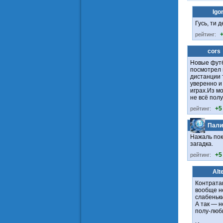
Igo
Гусь, ти д
рейтинг:
cors
Новые футб
посмотрел и
дистанции 
уверенно и
играх.Из м
не всё полу
+5
рейтинг:
Пали
Нажаль пок
загадка.
+5
рейтинг:
Alt
Контрата
вообще не
слабеньки
А так — н
полу-люб