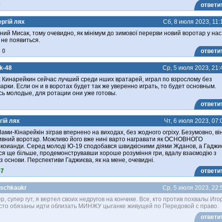
0
ответи
ергій лях
Сб, 8 июля 2023, 11:
ний Мисак, тому очевидно, як мінімум до зимової перерви новий воротар у нас
 не появиться.
0
ответи
k-48
Ср, 5 июля 2023, 21:
 Кинарейкин сейчас лучший среди нших вратарей, играл по взрослому без
рки. Если он и в воротах будет так же уверенно играть, то будет основным.
ь молодые, для ротации они уже готовы.
ответи
гій лях
Чт, 6 июля 2023, 07:
Вами-Кінарейкін зіграв впернено на виходах, без жодного огріху. Безумовно, ві
ивний воротар. Можливо його вже нині варто награвати як ОСНОВНОГО
коианди. Серед молоді Ю-19 сподобався швидкісними діями Жданов, а Гаджи
я ще більше, продемонструвавши хороше розуміння гри, вдалу взаємодію з
з основи. Перспективи Гаджиєва, як на мене, очевидні.
+7
ответи
eschkaukr
Ср, 5 июля 2023, 22:
р, супер гут, я вертел своих недругов на кончике. Все, кто против похвалы Иго
осто обязаны идти облизать МИНЖУ цыганке живущей по Передовой с право.
ответи