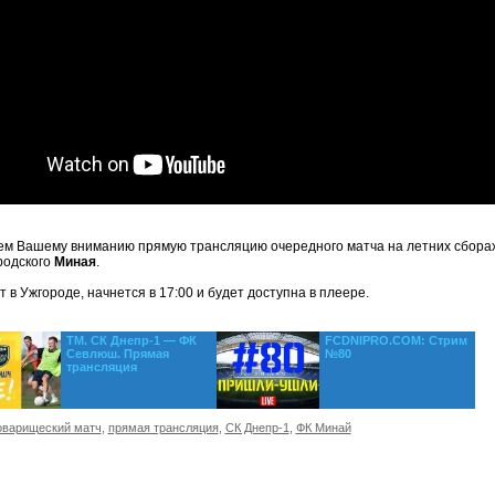
м Вашему вниманию прямую трансляцию очередного матча на летних сбора
родского
Миная
.
 в Ужгороде, начнется в 17:00 и будет доступна в плеере.
ТМ. СК Днепр-1 — ФК
FCDNIPRO.COM: Стрим
Севлюш. Прямая
№80
трансляция
оварищеский матч
,
прямая трансляция
,
СК Днепр-1
,
ФК Минай