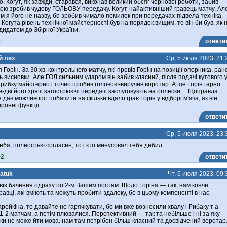
, Когут, як завжди, старався, виконав великий обсяг чорнової роботи, забив
кою зробив чудову ГОЛЬОВУ передачу. Когут-найактивніший гравець матчу. Ал
 я його не назву, бо зробив чимало помилок при передачах-підвела техніка.
у Когута рівень технічної майстерності був на порядок вищим, то він би був, як 
дидатом до Збірної України.
0
ответи
й лях
Ср, 5 июля 2023, 21:
Горін. За 30 хв. контрольного матчу, які провів Горін на позиції опорника, ран
ь висновки. Але ГОЛ сильним ударом він забив класний, після подачі кутового 
рибку майстерно і точно пробив головою-виручив воротар. А ще Горін гарно
е-дві його зрячі загострюючі передачі заслуговують на оплески… Щоправда
 дав можливості побачити на скільки вдало грає Горін у відборі м'яча, як він
ронні функції.
ответи
Ср, 5 июля 2023, 23:
ебя, полностью согласен, тот кто минусовал тебя дебил
+2
ответи
atuk
Чт, 6 июля 2023, 09:
із бачення одразу по 2-м Вашим постам. Щодо Горіна — так, нам конче
гравці, які вміють та можуть пробити здалеку, бо в цьому компоненті в нас
рейкіна, то давайте не гарячкувати, бо ми вже возносили хвалу і Рибаку т а
1-2 матчам, а потім плювалися. Перспективний — так та небільше і ні за яку
ки не може йти мова. нам там потрібен більш класний та досвідчений воротар