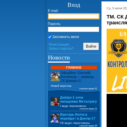
Вход
Ср, 5 июля 20
E-mail:
ТМ. СК 
трансл
Пароль:
Запомнить меня
Регистрация
Войти
Забыл пароль?
Новости
ГЛАВНОЕ
Офіційно: Євгеній
Волинець – гравець
СК Дніпро-1!
Новий воротар.
комментариев 41
Дніпро-1 хоче
нападника Металургу
І веде перемовини.
комментариев 11
Вратарь Колоса
перейдет в Днепр-1?
СК ведет переговоры.
комментариев 39