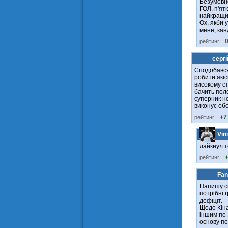
Безумовно
ГОЛ, п'ят
найкращим
Ох, якби 
мене, кан
рейтинг:
сергі
Сподобався 
робити якіс
високому ст
бачить пол
суперник не
виконує обо
+7
рейтинг:
Vini
лайкнул т
рейтинг:
Fan
Напишу св
потрібні 
дефіціт.
Щодо Кіна
іншим по 
основу по