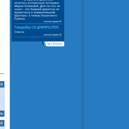
почитать интересные интервью
Марии Климовой. Для тех кто не
знает - это бывший директор по
маркетингу и коммуникациям
Шахтера, а теперь Казанского
Рубина.
комментариев 26
Гвардійці СК ДНІПРО.УПЛ.
Список.
комментариев 23
все блоги
59
ть
49