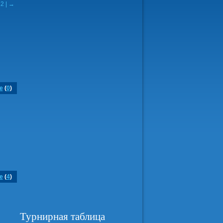
2
|
→
е
(
0
)
е
(
4
)
Турнирная таблица