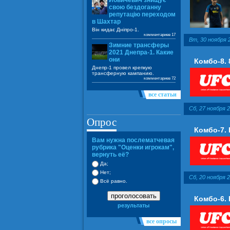
Йовичевич знищує
свою бездоганну
репутацію переходом
в Шахтар
Він кидає Дніпро-1.
комментариев 17
Вт, 30 ноября 2
Зимние трансферы
2021 Днепра-1. Какие
они
Комбо-8. 
Днепр-1 провел крепкую
трансферную кампанию.
комментариев 72
все статьи
Сб, 27 ноября 2
Опрос
Комбо-7.
Вам нужна послематчевая
рубрика "Оценки игрокам",
вернуть её?
Да;
Нет;
Сб, 20 ноября 2
Всё равно.
проголосовать
Комбо-6.
результаты
все опросы