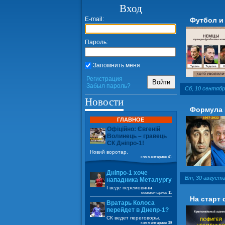
Вход
E-mail:
Футбол и
Пароль:
Запомнить меня
Регистрация
Войти
Забыл пароль?
Сб, 10 сентябр
Новости
Формула 
ГЛАВНОЕ
Офіційно: Євгеній
Волинець – гравець
СК Дніпро-1!
Новий воротар.
комментариев 41
Дніпро-1 хоче
Вт, 30 августа
нападника Металургу
І веде перемовини.
комментариев 11
На старт 
Вратарь Колоса
перейдет в Днепр-1?
СК ведет переговоры.
комментариев 39