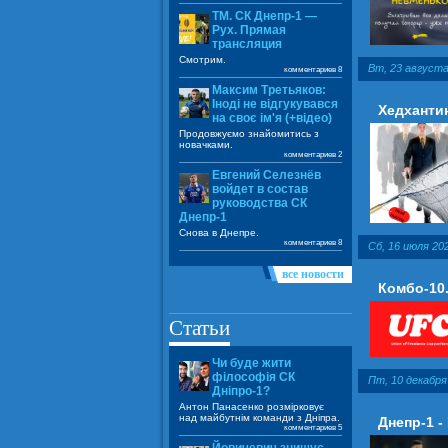
ТМ. СК Днепр-1 —
Рух. Прямая
трансляция
Смотрим.
Вт, 23 августа
комментариев 8
Максим Третьяков:
Іноді не відгукувався
Хедхантин
на своє ім'я (+відео)
Продовжуємо знайомитись з
новачками.
комментариев 2
Евгений Селезнёв
войдет в состав
руководства СК
Днепр-1
Снова в Днепре.
комментариев 8
Сб, 16 июля 202
все новости
Комбо-10.
Статьи
Чи буде жити
філософія СК
Пт, 10 декабря 
Дніпро-1?
Антон Панасенко розмірковує
над майбутнім команди з Дніпра.
Днепр-1 -
комментариев 5