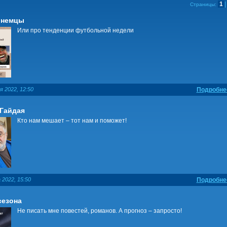
1
|
Страницы:
 немцы
Или про тенденции футбольной недели
я 2022, 12:50
Подробне
Гайдая
Кто нам мешает – тот нам и поможет!
 2022, 15:50
Подробне
сезона
Не писать мне повестей, романов. А прогноз – запросто!