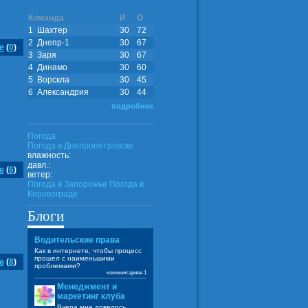
Команда
И
О
1
Шахтер
30
72
2
Днепр-1
30
67
е
(
0
)
3
Заря
30
67
4
Динамо
30
60
5
Ворскла
30
45
6
Александрия
30
44
подробнее
Погода
Погода в
Днепропетровске
влажность:
давл.:
е
(
6
)
ветер:
Погода в Запорожье
Погода в
Кировограде
Блоги
Водительские права
Как в интернете, чтобы процесс
прошел с наименьшими
е
(
8
)
проблемами?
комментариев 1
Менеджмент и
маркетинг клуба
Вчера мне довелось