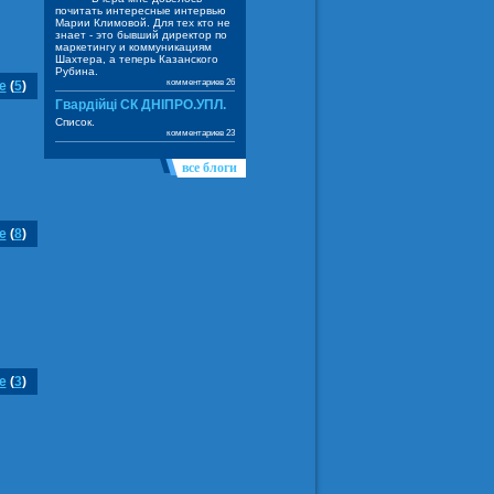
почитать интересные интервью
Марии Климовой. Для тех кто не
знает - это бывший директор по
маркетингу и коммуникациям
Шахтера, а теперь Казанского
Рубина.
комментариев 26
е
(
5
)
Гвардійці СК ДНІПРО.УПЛ.
Список.
комментариев 23
все блоги
е
(
8
)
е
(
3
)