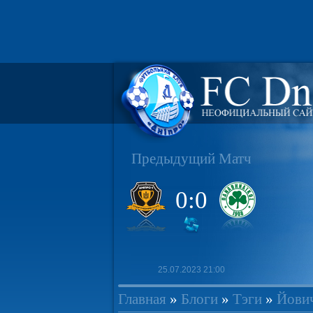
Предыдущий Матч
0:0
25.07.2023 21:00
Главная
»
Блоги
»
Тэги
»
Йови