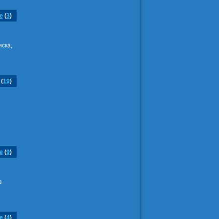
е
(
3
)
иска,
(
19
)
е
(
9
)
в
е
(
4
)