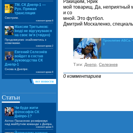
Ракицким, Ярик
ТМ. СК Днепр-1 —
мой товарищ. Да, неприятный м
Рух. Прямая
и со
трансляция
мной. Это футбол.
Смотрим.
комментариев 8
Дмитрий Москаленко, специальн
Максим Третьяков:
Іноді не відгукувався
на своє ім'я (+відео)
Продовжуємо знайомитись з
Проклятие АВСа. 
новачками.
3
комментариев 2
Евгений Селезнёв
войдет в состав
руководства СК
Тэги:
Днепр
,
Селезнев
Днепр-1
Снова в Днепре.
комментариев 8
0 комментариев
все новости
Статьи
Чи буде жити
філософія СК
Дніпро-1?
Антон Панасенко розмірковує
над майбутнім команди з Дніпра.
комментариев 5