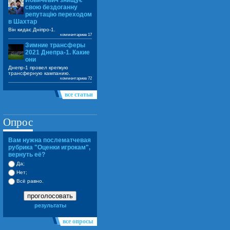
Йовичевич знищує
свою бездоганну
репутацію переходом
в Шахтар
Він кидає Дніпро-1.
комментариев 17
Зимние трансферы
2021 Днепра-1. Какие
они
Днепр-1 провел крепкую
трансферную кампанию.
комментариев 72
все статьи
Опрос
Вам нужна послематчевая
рубрика "Оценки игрокам",
вернуть её?
Да;
Нет;
Всё равно.
проголосовать
результаты
все опросы