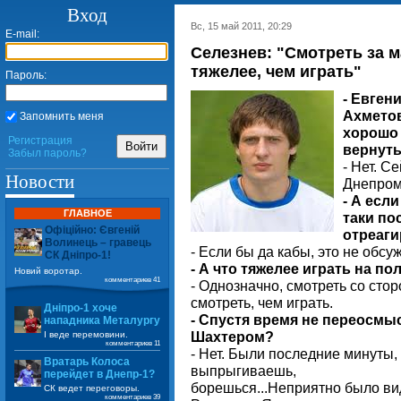
Вход
Вс, 15 май 2011, 20:29
E-mail:
Селезнев: "Смотреть за 
тяжелее, чем играть"
Пароль:
- Евген
Ахметов
Запомнить меня
хорошо 
Регистрация
Войти
вернуть
Забыл пароль?
- Нет. С
Новости
Днепром
- А есл
ГЛАВНОЕ
таки по
Офіційно: Євгеній
отреаг
Волинець – гравець
- Если бы да кабы, это не обсу
СК Дніпро-1!
- А что тяжелее играть на п
Новий воротар.
комментариев 41
- Однозначно, смотреть со стор
смотреть, чем играть.
Дніпро-1 хоче
- Спустя время не переосмы
нападника Металургу
Шахтером?
І веде перемовини.
комментариев 11
- Нет. Были последние минуты, 
Вратарь Колоса
выпрыгиваешь,
перейдет в Днепр-1?
борешься...Неприятно было вид
СК ведет переговоры.
комментариев 39