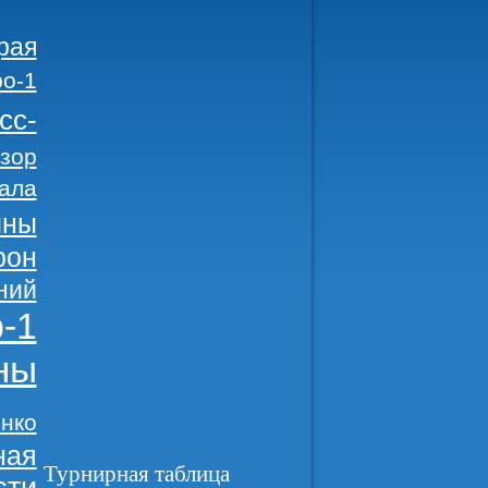
рая
о-1
сс-
зор
ала
ины
рон
ний
-1
ны
нко
ная
Турнирная таблица