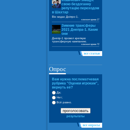
Йовичевич знищує
свою бездоганну
репутацію переходом
в Шахтар
Він кидає Дніпро-1.
комментариев 17
Зимние трансферы
2021 Днепра-1. Какие
они
Днепр-1 провел крепкую
трансферную кампанию.
комментариев 72
все статьи
Опрос
Вам нужна послематчевая
рубрика "Оценки игрокам",
вернуть её?
Да;
Нет;
Всё равно.
проголосовать
результаты
все опросы