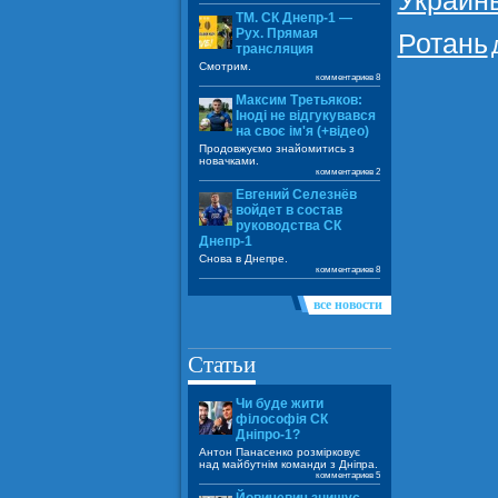
Украин
ТМ. СК Днепр-1 —
Рух. Прямая
Ротань
трансляция
Смотрим.
комментариев 8
Максим Третьяков:
Іноді не відгукувався
на своє ім'я (+відео)
Продовжуємо знайомитись з
новачками.
комментариев 2
Евгений Селезнёв
войдет в состав
руководства СК
Днепр-1
Снова в Днепре.
комментариев 8
все новости
Статьи
Чи буде жити
філософія СК
Дніпро-1?
Антон Панасенко розмірковує
над майбутнім команди з Дніпра.
комментариев 5