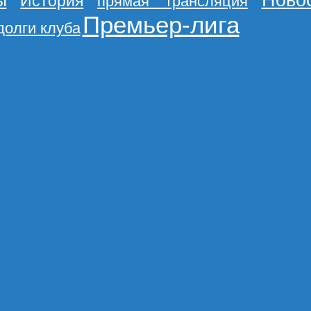
Ново
ы
История
прямая трансляция
Премьер-лига
долги клуба