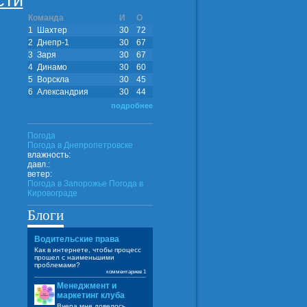
сти
Команда
И
О
1
Шахтер
30
72
2
Днепр-1
30
67
3
Заря
30
67
4
Динамо
30
60
5
Ворскла
30
45
6
Александрия
30
44
подробнее
Погода
Погода в
Днепропетровске
влажность:
давл.:
ветер:
Погода в Запорожье
Погода в
Кировограде
Блоги
Водительские права
Как в интернете, чтобы процесс
прошел с наименьшими
проблемами?
комментариев 1
Менеджмент и
маркетинг клуба
Вчера мне довелось