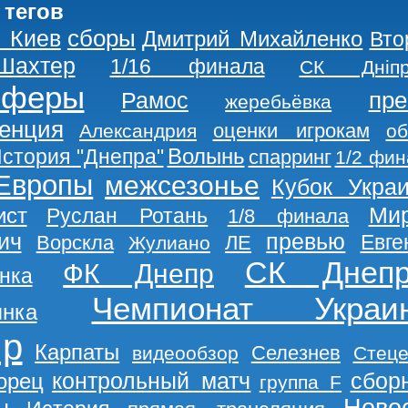
 тегов
сборы
 Киев
Дмитрий Михайленко
Вто
Шахтер
1/16 финала
СК Дніпр
сферы
пре
Рамос
жеребьёвка
енция
оценки игрокам
Александрия
об
Волынь
стория "Днепра"
спарринг
1/2 фин
Европы
межсезонье
Кубок Укра
Ми
ист
Руслан Ротань
1/8 финала
ич
превью
Евге
Ворскла
ЛЕ
Жулиано
СК Днепр
ФК Днепр
нка
Чемпионат Украи
янка
пр
Карпаты
Селезнев
видеообзор
Стеце
контрольный матч
сбор
орец
группа F