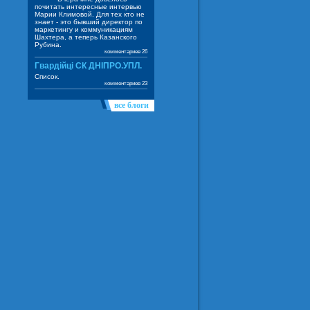
почитать интересные интервью
Марии Климовой. Для тех кто не
знает - это бывший директор по
маркетингу и коммуникациям
Шахтера, а теперь Казанского
Рубина.
комментариев 26
Гвардійці СК ДНІПРО.УПЛ.
Список.
комментариев 23
все блоги