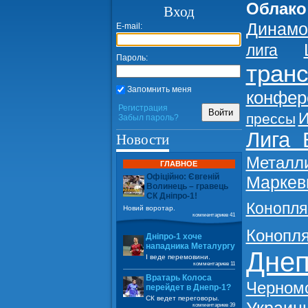
Облако
Вход
Динамо
E-mail:
лига
Пароль:
тран
Запомнить меня
конфер
Регистрация
Войти
И
прессы
Забыл пароль?
Лига 
Новости
Металл
ГЛАВНОЕ
Офіційно: Євгеній
Маркев
Волинець – гравець
СК Дніпро-1!
Конопля
Новий воротар.
комментариев 41
Конопл
Дніпро-1 хоче
нападника Металургу
Дне
І веде перемовини.
комментариев 11
Вратарь Колоса
Черном
перейдет в Днепр-1?
СК ведет переговоры.
комментариев 39