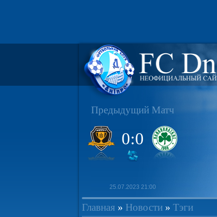
Предыдущий Матч
0:0
25.07.2023 21:00
Главная
»
Новости
»
Тэги