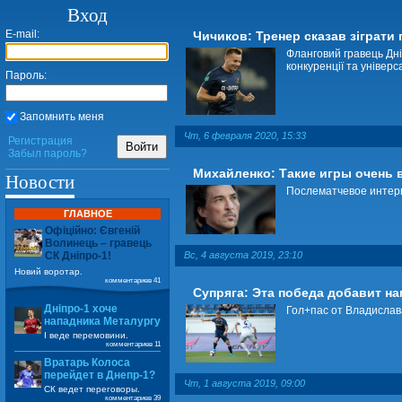
Вход
E-mail:
Чичиков: Тренер сказав зіграти 
Фланговий гравець Дні
конкуренції та універс
Пароль:
Запомнить меня
Чт, 6 февраля 2020, 15:33
Регистрация
Войти
Забыл пароль?
Михайленко: Такие игры очень 
Новости
Послематчевое интерв
ГЛАВНОЕ
Офіційно: Євгеній
Волинець – гравець
СК Дніпро-1!
Вс, 4 августа 2019, 23:10
Новий воротар.
комментариев 41
Супряга: Эта победа добавит н
Дніпро-1 хоче
Гол+пас от Владислав
нападника Металургу
І веде перемовини.
комментариев 11
Вратарь Колоса
перейдет в Днепр-1?
Чт, 1 августа 2019, 09:00
СК ведет переговоры.
комментариев 39