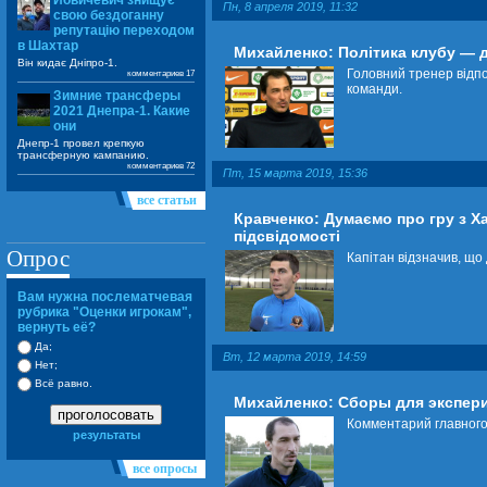
Йовичевич знищує
Пн, 8 апреля 2019, 11:32
свою бездоганну
репутацію переходом
в Шахтар
Михайленко: Політика клубу — 
Він кидає Дніпро-1.
Головний тренер відпо
комментариев 17
команди.
Зимние трансферы
2021 Днепра-1. Какие
они
Днепр-1 провел крепкую
трансферную кампанию.
комментариев 72
Пт, 15 марта 2019, 15:36
все статьи
Кравченко: Думаємо про гру з Х
підсвідомості
Опрос
Капітан відзначив, що
Вам нужна послематчевая
рубрика "Оценки игрокам",
вернуть её?
Да;
Вт, 12 марта 2019, 14:59
Нет;
Всё равно.
Михайленко: Сборы для экспер
проголосовать
Комментарий главного
результаты
все опросы