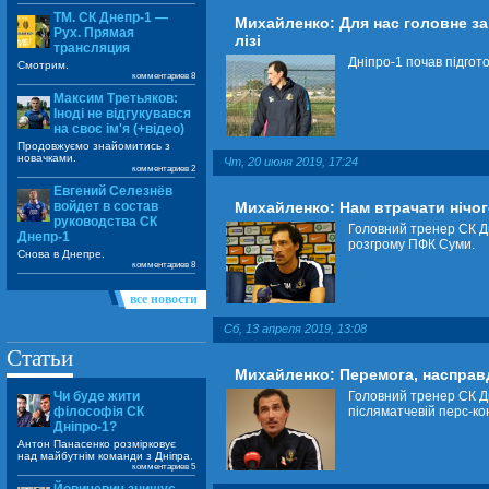
ТМ. СК Днепр-1 —
Михайленко: Для нас головне за
Рух. Прямая
лізі
трансляция
Дніпро-1 почав підгото
Смотрим.
комментариев 8
Максим Третьяков:
Іноді не відгукувався
на своє ім'я (+відео)
Продовжуємо знайомитись з
новачками.
Чт, 20 июня 2019, 17:24
комментариев 2
Евгений Селезнёв
Михайленко: Нам втрачати нічог
войдет в состав
руководства СК
Головний тренер СК Дн
Днепр-1
розгрому ПФК Суми.
Снова в Днепре.
комментариев 8
все новости
Сб, 13 апреля 2019, 13:08
Статьи
Михайленко: Перемога, насправд
Головний тренер СК Дн
Чи буде жити
післяматчевій перс-ко
філософія СК
Дніпро-1?
Антон Панасенко розмірковує
над майбутнім команди з Дніпра.
комментариев 5