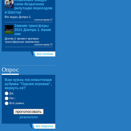
Йовичевич знищує
свою бездоганну
репутацію переходом
в Шахтар
Він кидає Дніпро-1.
комментариев 17
Зимние трансферы
2021 Днепра-1. Какие
они
Днепр-1 провел крепкую
трансферную кампанию.
комментариев 72
все статьи
Опрос
Вам нужна послематчевая
рубрика "Оценки игрокам",
вернуть её?
Да;
Нет;
Всё равно.
проголосовать
результаты
все опросы