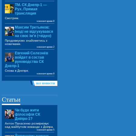
ТМ. СК Днепр-1 —
Рух. Прямая
трансляция
Смотрим.
комментариев 8
Максим Третьяков:
Іноді не відгукувався
на своє ім'я (+відео)
Продовжуємо знайомитись з
новачками.
комментариев 2
Евгений Селезнёв
войдет в состав
руководства СК
Днепр-1
Снова в Днепре.
комментариев 8
все новости
Статьи
Чи буде жити
філософія СК
Дніпро-1?
Антон Панасенко розмірковує
над майбутнім команди з Дніпра.
комментариев 5