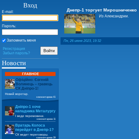
Вход
Днепр-1 торгует Мирошниченко
E-mail:
Из Александрии.
Пароль:
Запомнить меня
Пн, 26 июня 2023, 19:32
Регистрация
Войти
Забыл пароль?
Новости
ГЛАВНОЕ
Офіційно: Євгеній
Волинець – гравець
СК Дніпро-1!
Новий воротар.
комментариев 41
Дніпро-1 хоче
нападника Металургу
І веде перемовини.
комментариев 11
Вратарь Колоса
перейдет в Днепр-1?
СК ведет переговоры.
комментариев 39